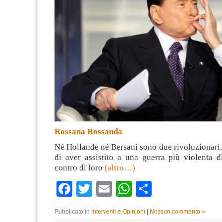
Rossana Rossanda
Né Hollande né Bersani sono due rivoluzionari
di aver assistito a una guerra più violenta d
contro di loro
(altro…)
Facebook
Twitter
Email
WhatsApp
Condividi
Pubblicato in
Interventi e Opinioni
|
Nessun commento »