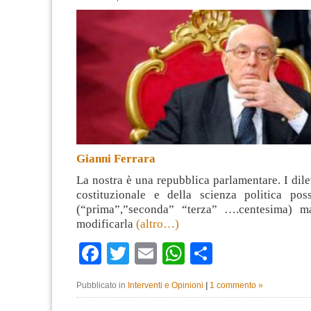
Gianni Ferrara
La nostra è una repubblica parlamentare. I dilet
costituzionale e della scienza politica po
(“prima”,”seconda” “terza” ….centesima) 
modificarla
(altro…)
Facebook
Twitter
Email
WhatsApp
Condividi
Pubblicato in
Interventi e Opinioni
|
1 commento »