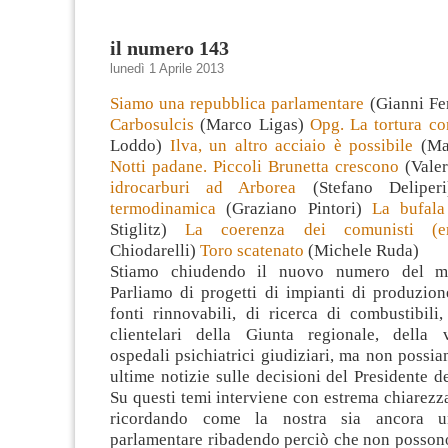
il numero 143
lunedì 1 Aprile 2013
Siamo una repubblica parlamentare
(Gianni Fe
Carbosulcis
(Marco Ligas)
Opg. La tortura co
Loddo)
Ilva, un altro acciaio è possibile
(Mau
Notti padane. Piccoli Brunetta crescono
(Valer
idrocarburi ad Arborea
(Stefano Delipe
termodinamica
(Graziano Pintori)
La bufala
Stiglitz)
La coerenza dei comunisti (ere
Chiodarelli)
Toro scatenato
(Michele Ruda)
Stiamo chiudendo il nuovo numero del ma
Parliamo di progetti di impianti di produzion
fonti rinnovabili, di ricerca di combustibili,
clientelari della Giunta regionale, della 
ospedali psichiatrici giudiziari, ma non possia
ultime notizie sulle decisioni del Presidente d
Su questi temi interviene con estrema chiarezz
ricordando come la nostra sia ancora u
parlamentare ribadendo perciò che non possono