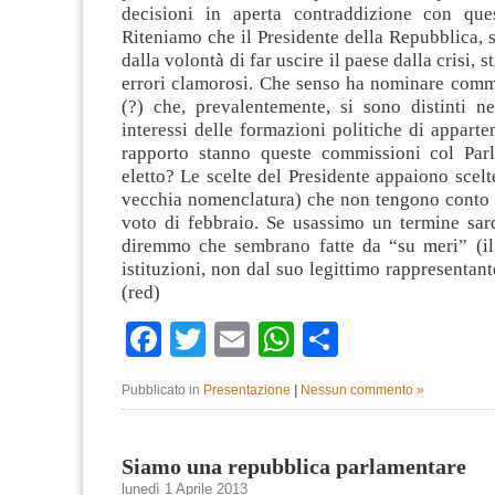
decisioni in aperta contraddizione con ques
Riteniamo che il Presidente della Repubblica,
dalla volontà di far uscire il paese dalla crisi,
errori clamorosi. Che senso ha nominare commi
(?) che, prevalentemente, si sono distinti ne
interessi delle formazioni politiche di appart
rapporto stanno queste commissioni col Par
eletto? Le scelte del Presidente appaiono scelte
vecchia nomenclatura) che non tengono conto d
voto di febbraio. Se usassimo un termine sard
diremmo che sembrano fatte da “su meri” (il
istituzioni, non dal suo legittimo rappresentant
(red)
Facebook
Twitter
Email
WhatsApp
Condividi
Pubblicato in
Presentazione
|
Nessun commento »
Siamo una repubblica parlamentare
lunedì 1 Aprile 2013