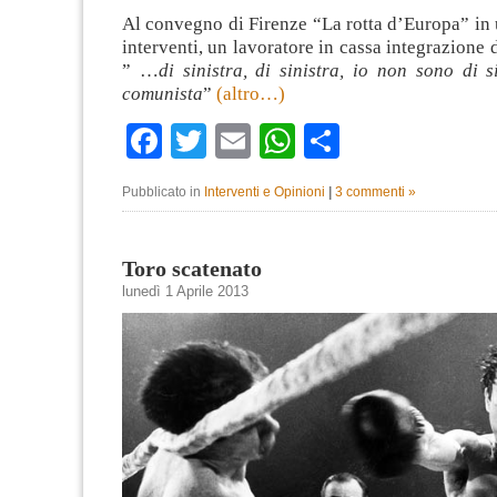
Al convegno di Firenze “La rotta d’Europa” in 
interventi, un lavoratore in cassa integrazione d
” …
di sinistra, di sinistra, io non sono di s
comunista
”
(altro…)
Facebook
Twitter
Email
WhatsApp
Condividi
Pubblicato in
Interventi e Opinioni
|
3 commenti »
Toro scatenato
lunedì 1 Aprile 2013