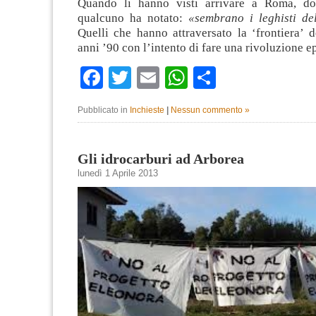
Quando li hanno visti arrivare a Roma, dop
qualcuno ha notato:
«sembrano i leghisti de
Quelli che hanno attraversato la ‘frontiera’ 
anni ’90 con l’intento di fare una rivoluzione 
Facebook
Twitter
Email
WhatsApp
Condividi
Pubblicato in
Inchieste
|
Nessun commento »
Gli idrocarburi ad Arborea
lunedì 1 Aprile 2013