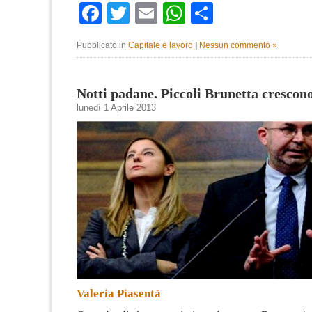
Facebook
Twitter
Email
WhatsApp
Condividi
Pubblicato in
Capitale e lavoro
|
Nessun commento »
Notti padane. Piccoli Brunetta crescon
lunedì 1 Aprile 2013
Valeria Piasentà