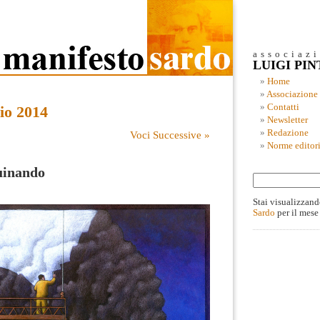
associaz
LUIGI PI
Home
Associazione
Contatti
io 2014
Newsletter
Redazione
Voci Successive »
Norme editori
uinando
Stai visualizzand
Sardo
per il mese