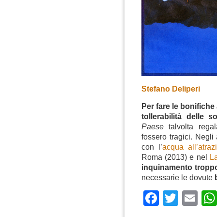
Stefano Deliperi
Per fare le bonifiche
tollerabilità delle 
Paese
talvolta regal
fossero tragici. Negl
con l’
acqua all’atraz
Roma (2013) e nel
La
inquinamento troppo
necessarie le dovute
Faceboo
Twitte
Em