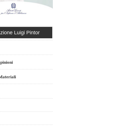
ione Luigi Pintor
pinioni
ateriali