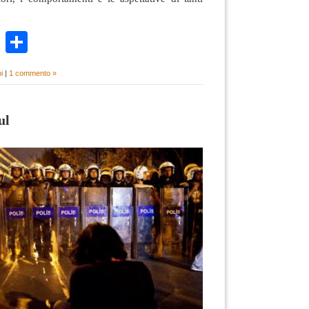
k
r
ail
WhatsApp
Condividi
i
|
1 commento »
ul