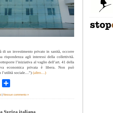
tà di un investimento privato in sanità, occorre
ua rispondenza agli interessi della collettività.
ottoporre l’iniziativa al vaglio dell’art. 41 della
iativa economica privata è libera. Non può
n l’utilità sociale…”)
(altro…)
k
r
ail
WhatsApp
Condividi
i
|
Nessun commento »
a Syriza italiana