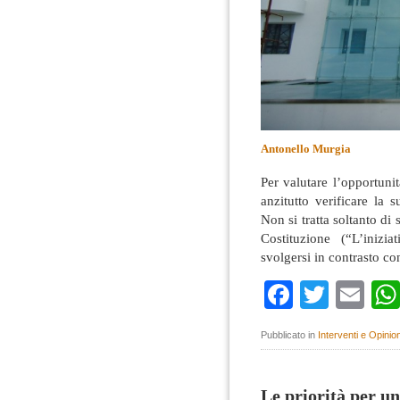
Antonello Murgia
Per valutare l’opportuni
anzitutto verificare la s
Non si tratta soltanto di s
Costituzione (“L’iniz
svolgersi in contrasto co
Faceboo
Twitte
Em
Pubblicato in
Interventi e Opinion
Le priorità per un