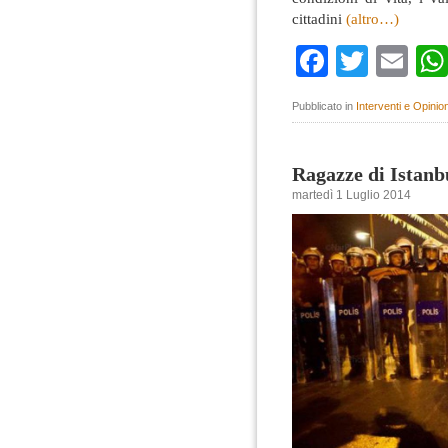
cittadini
(altro…)
Faceboo
Twitte
Em
Pubblicato in
Interventi e Opinion
Ragazze di Istanb
martedì 1 Luglio 2014