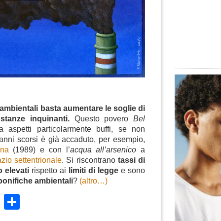
 ambientali basta aumentare le soglie di
sostanze inquinanti.
Questo povero
Bel
a aspetti particolarmente buffi, se non
i anni scorsi è già accaduto, per esempio,
ina
(1989) e con l’
acqua all’arsenico
a
zio settentrionale
. Si riscontrano
tassi di
 elevati
rispetto ai
limiti di legge
e sono
bonifiche ambientali
?
(altro…)
k
r
ail
WhatsApp
Condividi