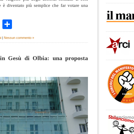
ne è diventato più semplice che far votare una
k
r
ail
WhatsApp
Condividi
i
|
Nessun commento »
bin Gesù di Olbia: una proposta