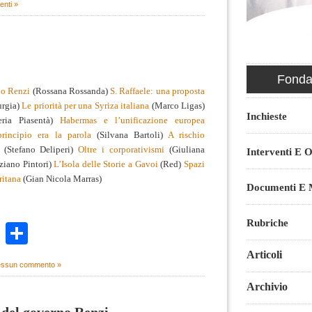
nti »
Fondaz
rno Renzi
(Rossana Rossanda)
S. Raffaele: una proposta
rgia)
Le priorità per una Syriza italiana
(Marco Ligas)
Inchieste
ria Piasentà)
Habermas e l’unificazione europea
principio era la parola
(Silvana Bartoli)
A rischio
(Stefano Deliperi)
Oltre i corporativismi
(Giuliana
Interventi E O
ziano Pintori)
L’Isola delle Storie a Gavoi
(Red)
Spazi
ritana
(Gian Nicola Marras)
Documenti E M
Rubriche
k
r
ail
WhatsApp
Condividi
Articoli
ssun commento »
Archivio