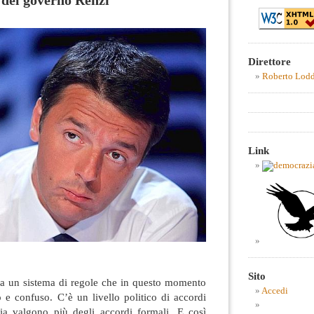
i del governo Renzi
Direttore
Roberto Lod
Link
Sito
ha un sistema di regole che in questo momento
Accedi
 e confuso. C’è un livello politico di accordi
via valgono più degli accordi formali. E così