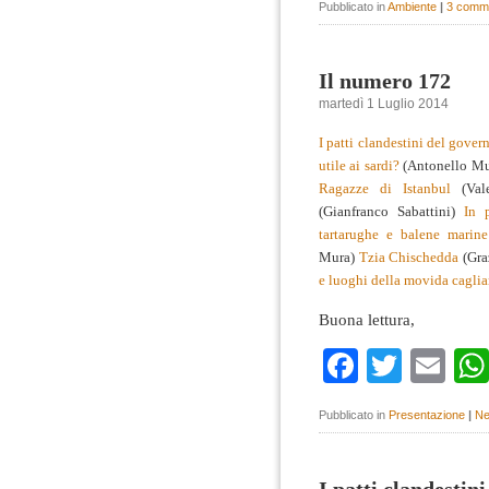
Pubblicato in
Ambiente
|
3 comme
Il numero 172
martedì 1 Luglio 2014
I patti clandestini del gove
utile ai sardi?
(Antonello Mu
Ragazze di Istanbul
(Vale
(Gianfranco Sabattini)
In 
tartarughe e balene marine
Mura)
Tzia Chischedda
(Gra
e luoghi della movida caglia
Buona lettura,
Faceboo
Twitte
Em
Pubblicato in
Presentazione
|
Ne