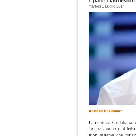
I patti clandestin
martedì 1 Luglio 2014
Rossana Rossanda*
La democrazia italiana 
appare quanto mai irriso
fuori sistema che tutta