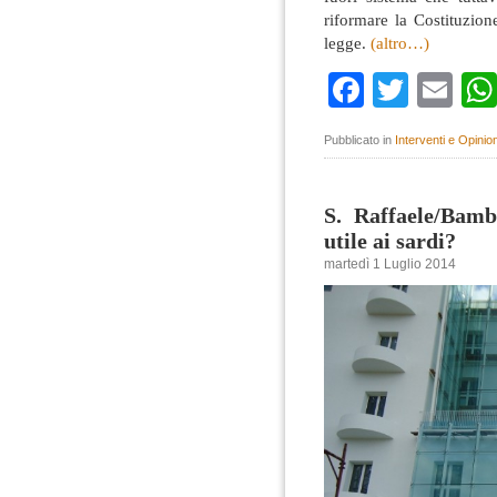
riformare la Costituzio
legge.
(altro…)
Faceboo
Twitte
Em
Pubblicato in
Interventi e Opinion
S. Raffaele/Bam
utile ai sardi?
martedì 1 Luglio 2014