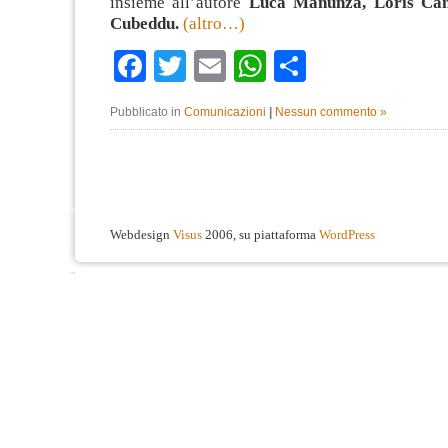
insieme all’autore
Luca Manunza, Loris Cam
Cubeddu.
(altro…)
Facebook
Twitter
Email
WhatsApp
Condividi
Pubblicato in
Comunicazioni
|
Nessun commento »
Webdesign
Visus
2006, su piattaforma
WordPress