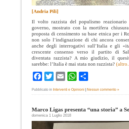
[Andria Pili]
Il volto razzista del populismo reazionari
governo, mostrato con la mortifera chiusura
proposta di censimento su base etnica per i R
non solo l’indignazione di chi ancora cons
anche degli interrogativi sull’Italia e gli «it
crescente consenso verso il partito di Salv
diventata razzista? A mio giudizio, il quesi
sarebbe: l’Italia è mai stata non razzista?
(altr
Facebook
Twitter
Email
WhatsApp
Condividi
Pubblicato in
Interventi e Opinioni
|
Nessun commento »
Marco Ligas presenta “una storia” a S
domenica 1 Luglio 2018