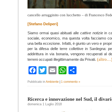
cancello arrugginito con lucchetto – di Francesco Fed
[Stefano Deliperi]
Siamo ormai quasi abituati alle
cattive notizie
in c
sociale, economico, ma questa volta facciamo co
una bella eccezione.
Infatti, è giunto un vero e prop
per la
difesa
delle
terre collettive
in
Sardegna
: pe
addirittura in via bonaria, vengono
recuperati
al
d
(altro…
terreni occupati illegittimamente da Privati
.
Facebook
Twitter
Email
WhatsApp
Condividi
Pubblicato in
Ambiente
|
1 commento »
Ricerca e innovazione nel Sud, il divari
domenica 1 Luglio 2018