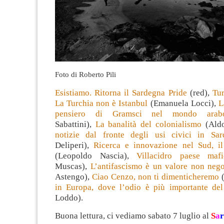
Foto di Roberto Pili
Esistiamo. Ritorna il Sardegna Pride
(red),
Tur
La Turchia non è Istanbul
(Emanuela Locci),
L
pensiero di Gramsci nel mondo arab
Sabattini),
La banalità del colonialismo
(Aldo
notizie dal fronte degli usi civici in Sar
Deliperi),
Ricerca e innovazione nel Sud, il
(Leopoldo Nascia),
Villacidro paese mafi
Muscas),
L’antifascismo è un valore non nego
Astengo),
Ciao Cenzo, non ti dimenticheremo
(
in Europa, dove l’odio è più importante de
Loddo).
Buona lettura, ci vediamo sabato 7 luglio al
S
a
r