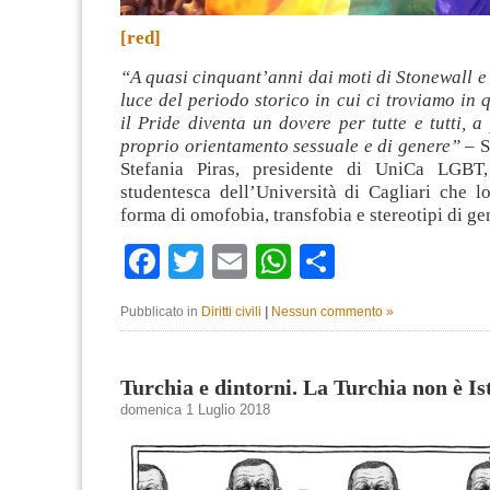
[red]
“A quasi cinquant’anni dai moti di Stonewall e 
luce del periodo storico in cui ci troviamo in
il Pride diventa un dovere per tutte e tutti, a
proprio orientamento sessuale e di genere”
– S
Stefania Piras, presidente di UniCa LGBT, 
studentesca dell’Università di Cagliari che l
forma di omofobia, transfobia e stereotipi di g
Facebook
Twitter
Email
WhatsApp
Condividi
Pubblicato in
Diritti civili
|
Nessun commento »
Turchia e dintorni. La Turchia non è Is
domenica 1 Luglio 2018