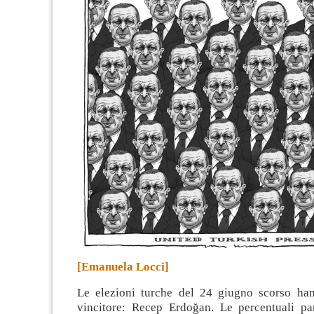
[Emanuela Locci]
Le elezioni turche del 24 giugno scorso han
vincitore: Recep Erdoğan. Le percentuali par