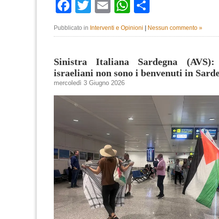
Facebook
Twitter
Email
WhatsApp
Condividi
Pubblicato in
Interventi e Opinioni
|
Nessun commento »
Sinistra Italiana Sardegna (AVS):
israeliani non sono i benvenuti in Sard
mercoledì 3 Giugno 2026