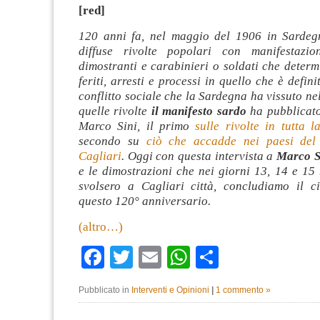
[red]
120 anni fa, nel maggio del 1906 in Sardeg
diffuse rivolte popolari con manifestazion
dimostranti e carabinieri o soldati che deter
feriti, arresti e processi in quello che è defin
conflitto sociale che la Sardegna ha vissuto ne
quelle rivolte
il manifesto sardo
ha pubblicato
Marco Sini, il primo
sulle rivolte in tutta 
secondo su
ciò che accadde nei paesi del 
Cagliari
. Oggi con questa intervista a
Marco S
e le dimostrazioni che nei giorni 13, 14 e 15
svolsero a Cagliari città, concludiamo il c
questo 120° anniversario.
(altro…)
Facebook
Twitter
Email
WhatsApp
Condividi
Pubblicato in
Interventi e Opinioni
|
1 commento »