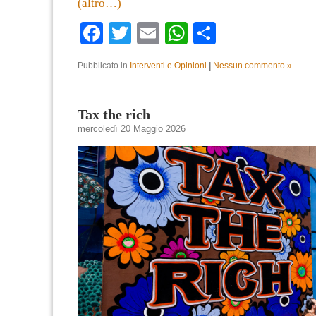
(altro…)
Facebook
Twitter
Email
WhatsApp
Condividi
Pubblicato in
Interventi e Opinioni
|
Nessun commento »
Tax the rich
mercoledì 20 Maggio 2026