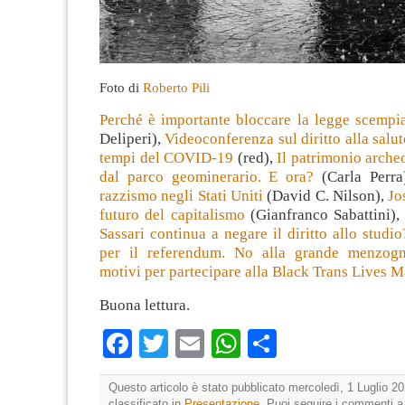
Foto di
Roberto Pili
Perché è importante bloccare la legge scempi
Deliperi),
Videoconferenza sul diritto alla salu
tempi del COVID-19
(red),
Il patrimonio arche
dal parco geominerario. E ora?
(Carla Perra
razzismo negli Stati Uniti
(David C. Nilson),
Jo
futuro del capitalismo
(Gianfranco Sabattini)
Sassari continua a negare il diritto allo studio
per il referendum. No alla grande menzog
motivi per partecipare alla Black Trans Lives M
Buona lettura.
Facebook
Twitter
Email
WhatsApp
Condividi
Questo articolo è stato pubblicato mercoledì, 1 Luglio 20
classificato in
Presentazione
. Puoi seguire i commenti a