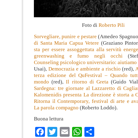
Foto di
Roberto Pili
Sorvegliare, punire e pestare
(Amedeo Spagnuo
di Santa Maria Capua Vetere
(Graziano Pintor
sta per essere assoggettata alla servitù energet
greenwashing e fumo negli occhi
(Stef
Counseling psicologico universitario: aiutiamo 
Usai),
Democrazia e ambiente a rischio
(red),
A
terza edizione del QuFestival – Quando tut
mondo
(red),
Il ritorno di Greta
(Guido Vial
Sardegna: tre giornate al Lazzaretto di Caglia
Kalomenidis presenta La direzione è storta a 
Ritorna il Contemporary, festival di arte e a
La parola compagno
(Roberto Loddo).
Buona lettura
Facebook
Twitter
Email
WhatsApp
Condividi