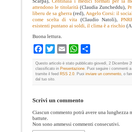
Scarpa),
Centinaia i medici formati per la m
attendono le titolarità
(Claudia Zuncheddu),
Pr
liberu de sa gherra
(red),
Angelo Corsi: il socia
come scelta di vita
(Claudio Natoli),
PNRR
esistenti puntano ai soldi, il clima è a rischio
(Al
Buona lettura.
Facebook
Twitter
Email
WhatsApp
Condividi
Questo articolo è stato pubblicato giovedì, 2 Dicembre 2
classificato in
Presentazione
. Puoi seguire i commenti a
tramite il feed
RSS 2.0
. Puoi
inviare un commento
, o fa
dal tuo sito.
Scrivi un commento
Ciascun commento potrà avere una lunghezza 
battute.
Non sono ammessi commenti consecutivi.