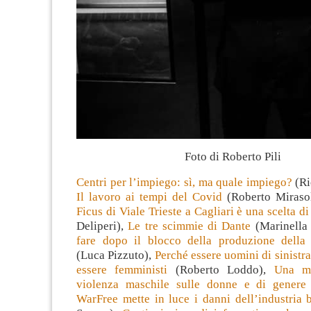
Foto di Roberto Pili
Centri per l’impiego: sì, ma quale impiego?
(Ri
Il lavoro ai tempi del Covid
(Roberto Miraso
Ficus di Viale Trieste a Cagliari è una scelta di 
Deliperi),
Le tre scimmie di Dante
(Marinella 
fare dopo il blocco della produzione della
(Luca Pizzuto),
Perché essere uomini di sinistra
essere femministi
(Roberto Loddo),
Una ma
violenza maschile sulle donne e di genere
WarFree mette in luce i danni dell’industria b