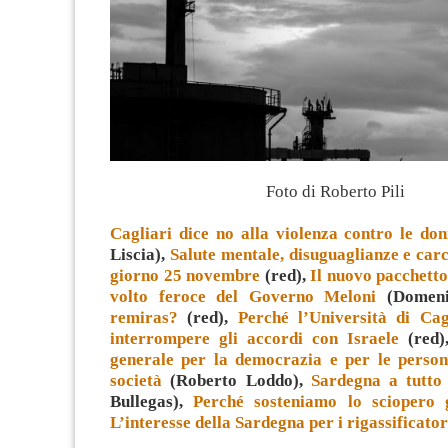
Foto di Roberto Pili
Cagliari dice no alla violenza contro le do
Liscia),
Salute mentale, disuguaglianze e car
giorno 25 novembre
(red),
Il nuovo pacchetto 
volto feroce del Governo Meloni
(Domeni
remiras?
(red),
Perché l’Università di Cag
interrompere gli accordi con Israele
(red
generale per la democrazia e per le person
società
(Roberto Loddo),
Sardegna a tutto
Bullegas),
Perché sosteniamo lo sciopero 
L’interesse della Sardegna per i rigassificator