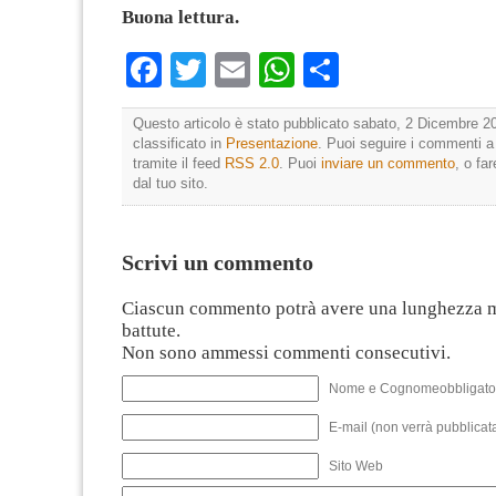
Buona lettura.
Facebook
Twitter
Email
WhatsApp
Condividi
Questo articolo è stato pubblicato sabato, 2 Dicembre 20
classificato in
Presentazione
. Puoi seguire i commenti a
tramite il feed
RSS 2.0
. Puoi
inviare un commento
, o fa
dal tuo sito.
Scrivi un commento
Ciascun commento potrà avere una lunghezza 
battute.
Non sono ammessi commenti consecutivi.
Nome e Cognomeobbligato
E-mail (non verrà pubblicata
Sito Web