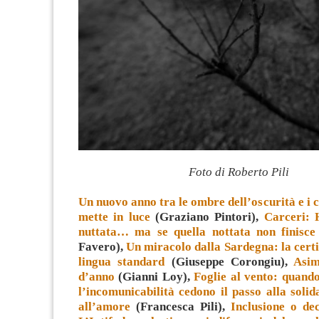
Foto di Roberto Pili
Un nuovo anno tra le ombre dell’oscurità e i co
mette in luce
(Graziano Pintori),
Carceri: 
nuttata… ma se quella nottata non finisce
Favero),
Un miracolo dalla Sardegna: la certi
lingua standard
(Giuseppe Corongiu),
Asim
d’anno
(Gianni Loy),
Foglie al vento: quando
l’incomunicabilità cedono il passo alla solid
all’amore
(Francesca Pili),
Inclusione o de