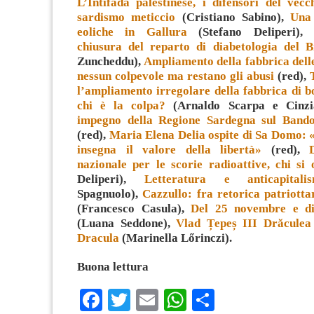
L’Intifada palestinese, i difensori del vecc
sardismo meticcio
(Cristiano Sabino),
Una 
eoliche in Gallura
(Stefano Deliperi)
chiusura del reparto di diabetologia del B
Zuncheddu),
Ampliamento della fabbrica de
nessun colpevole ma restano gli abusi
(red),
l’ampliamento irregolare della fabbrica di b
chi è la colpa?
(Arnaldo Scarpa e Cinzi
impegno della Regione Sardegna sul Band
(red),
Maria Elena Delia ospite di Sa Domo: «
insegna il valore della libertà»
(red),
nazionale per le scorie radioattive, chi si 
Deliperi),
Letteratura e anticapitali
Spagnuolo),
Cazzullo: fra retorica patriott
(Francesco Casula),
Del 25 novembre e di 
(Luana Seddone),
Vlad Țepeș III Drăculea 
Dracula
(Marinella Lőrinczi).
Buona lettura
Facebook
Twitter
Email
WhatsApp
Condividi