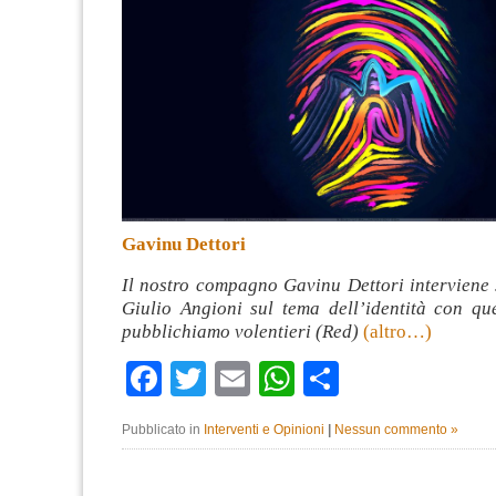
Gavinu Dettori
Il nostro compagno Gavinu Dettori interviene s
Giulio Angioni sul tema dell’identità con qu
pubblichiamo volentieri (Red)
(altro…)
Facebook
Twitter
Email
WhatsApp
Condividi
Pubblicato in
Interventi e Opinioni
|
Nessun commento »