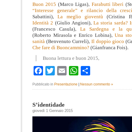
Buon 2015
(Marco Ligas),
Farabutti liberi
(St
“Interesse generale” e rilancio della cresci
Sabattini),
La meglio gioventù
(Cristina I
Identità 2
(Giulio Angioni),
La storia sarda? I
(Francesco Casula),
La Sardegna e la que
(Roberto Mirasola e Enrico Lobina),
Una sto
sanità
(Benvenuto Curreli),
Il doppio gioco
(Gr
Che fare di Buoncammino?
(Gianfranca Fois).
Buona lettura e buon 2015,
Facebook
Twitter
Email
WhatsApp
Condividi
Pubblicato in
Presentazione
|
Nessun commento »
S’identidade
giovedì 1 Gennaio 2015