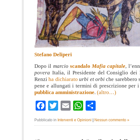
Stefano Deliperi
Dopo il
marcio
scandalo
Mafia capitale
, l’en
povera
Italia, il Presidente del Consiglio dei
Renzi
ha dichiarato
urbi et orbi
che sarebbero st
pene e allungati i termini di prescrizione per 
pubblica amministrazione
.
(altro…)
Facebook
Twitter
Email
WhatsApp
Condividi
Pubblicato in
Interventi e Opinioni
|
Nessun commento »