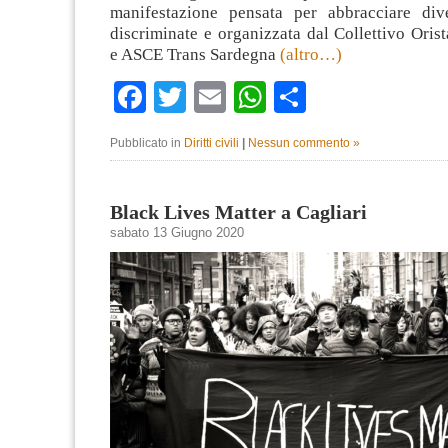
manifestazione pensata per abbracciare div
discriminate e organizzata dal Collettivo Ori
e ASCE Trans Sardegna
(altro…)
Facebook
Twitter
Email
WhatsApp
Condividi
Pubblicato in
Diritti civili
|
Nessun commento »
Black Lives Matter a Cagliari
sabato 13 Giugno 2020