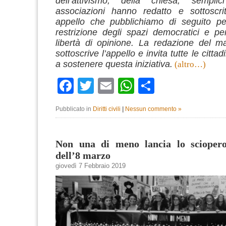
dell’attivismo, della chiesa, semplic
associazioni hanno redatto e sottoscrit
appello che pubblichiamo di seguito per
restrizione degli spazi democratici e pe
libertà di opinione. La redazione del m
sottoscrive l’appello e invita tutte le cittadi
a sostenere questa iniziativa.
(altro…)
Facebook
Twitter
Email
WhatsApp
Condividi
Pubblicato in
Diritti civili
|
Nessun commento »
Non una di meno lancia lo scioper
dell’8 marzo
giovedì 7 Febbraio 2019