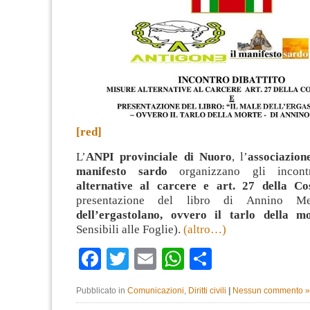
[red]
L’
ANPI provinciale di Nuoro
, l’
associazion
manifesto sardo
organizzano gli inco
alternative al carcere e art. 27 della Cos
presentazione del libro di Annino 
dell’ergastolano, ovvero il tarlo della m
Sensibili alle Foglie).
(altro…)
Facebook
Twitter
Email
WhatsApp
Condividi
Pubblicato in
Comunicazioni
,
Diritti civili
|
Nessun commento »