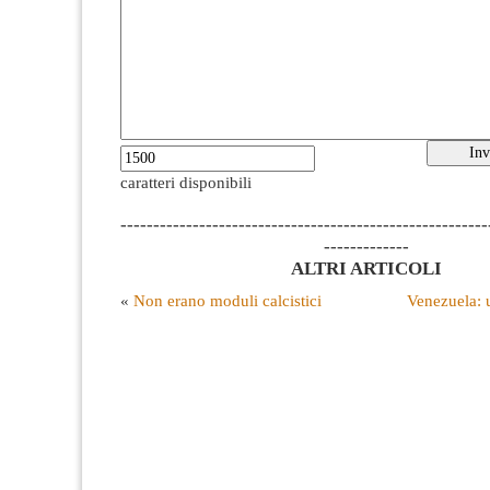
caratteri disponibili
--------------------------------------------------------
-------------
ALTRI ARTICOLI
«
Non erano moduli calcistici
Venezuela: u