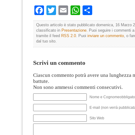
Facebook
Twitter
Email
WhatsApp
Condividi
Questo articolo è stato pubblicato domenica, 16 Marzo 2
classificato in
Presentazione
. Puoi seguire i commenti a
tramite il feed
RSS 2.0
. Puoi
inviare un commento
, o fa
dal tuo sito.
Scrivi un commento
Ciascun commento potrà avere una lunghezza 
battute.
Non sono ammessi commenti consecutivi.
Nome e Cognomeobbligato
E-mail (non verrà pubblicata
Sito Web