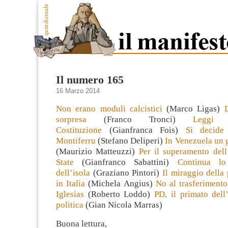
Il numero 165
16 Marzo 2014
Non erano moduli calcistici
(Marco Ligas)
sorpresa
(Franco Tronci)
Leggi 
Costituzione
(Gianfranca Fois)
Si decide
Montiferru
(Stefano Deliperi)
In Venezuela un g
(Maurizio Matteuzzi)
Per il superamento dell
State
(Gianfranco Sabattini)
Continua lo
dell’isola
(Graziano Pintori)
Il miraggio della 
in Italia
(Michela Angius)
No al trasferimento
Iglesias
(Roberto Loddo)
PD, il primato dell
politica
(Gian Nicola Marras)
Buona lettura,