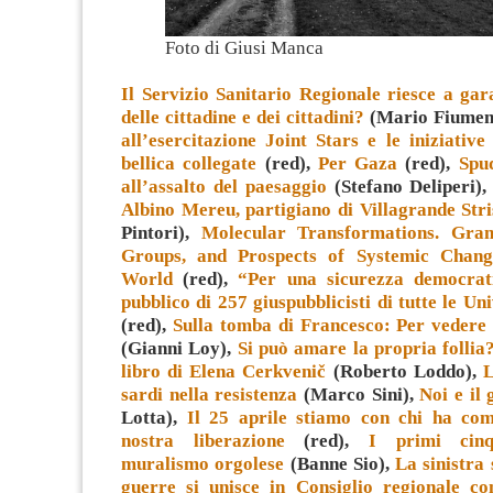
Foto di Giusi Manca
Il Servizio Sanitario Regionale riesce a gara
delle cittadine e dei cittadini?
(Mario Fiumen
all’esercitazione Joint Stars e le iniziativ
bellica collegate
(red),
Per Gaza
(red),
Spud
all’assalto del paesaggio
(Stefano Deliperi)
Albino Mereu, partigiano di Villagrande Stri
Pintori),
Molecular Transformations. Gram
Groups, and Prospects of Systemic Chang
World
(red),
“Per una sicurezza democrati
pubblico di 257 giuspubblicisti di tutte le Uni
(red),
Sulla tomba di Francesco: Per vedere l
(Gianni Loy),
Si può amare la propria follia?
libro di Elena Cerkvenič
(Roberto Loddo),
L
sardi nella resistenza
(Marco Sini),
Noi e il 
Lotta),
Il 25 aprile stiamo con chi ha com
nostra liberazione
(red),
I primi cinq
muralismo orgolese
(Banne Sio),
La sinistra
guerre si unisce in Consiglio regionale c