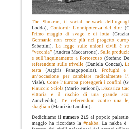
The Shukran, il social network dell’uguagl
Loddo),
Contorni: L’onnipotenza del dire
(Gi
Primo maggio di svago e di lotta
(Grazia
Germania non crede più nel progetto euro
Sabattini),
La legge sulle unioni civili è s
“vecchia”
(Andrea Maccarrone),
Sulla produzi
e sull’inquinamento a Portoscuso
(Stefano De
referendum sulle trivelle
(Daniela Concas),
L
testa
(Argiris Panagopoulos),
Profughi e 
un’occasione per cambiare radicalmente l’
Viale),
Come l’Europa proteggerà i confini
(Gu
Pinuccio Sciola
(Mario Faticoni),
Discarica Ca
vittoria e il rischio di una grande scon
Zuncheddu),
Tre referendum contro una le
sbagliata
(Maurizio Landini).
Dedichiamo
il numero 215
al popolo palestin
maggio ha ricordato la
‪#‎
nakba‬
. La nakba è i