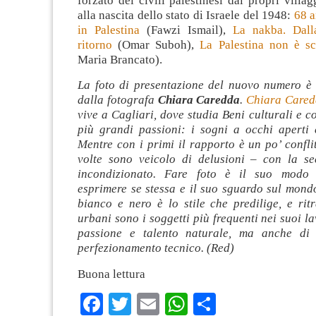
forzato dei civili palestinesi dai propri villag
alla nascita dello stato di Israele del 1948:
68 a
in Palestina
(Fawzi Ismail),
La nakba. Dalla
ritorno
(Omar Suboh),
La Palestina non è s
Maria Brancato).
La foto di presentazione del nuovo numero è s
dalla fotografa
Chiara Caredda
.
Chiara Care
vive a Cagliari, dove studia Beni culturali e co
più grandi passioni: i sogni a occhi aperti e
Mentre con i primi il rapporto è un po’ conflit
volte sono veicolo di delusioni – con la s
incondizionato. Fare foto è il suo modo p
esprimere se stessa e il suo sguardo sul mondo 
bianco e nero è lo stile che predilige, e rit
urbani sono i soggetti più frequenti nei suoi lav
passione e talento naturale, ma anche di 
perfezionamento tecnico. (Red)
Buona lettura
Facebook
Twitter
Email
WhatsApp
Condividi