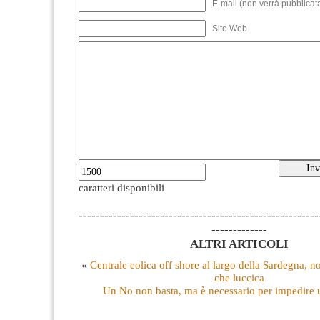
E-mail (non verrà pubblicata
Sito Web
caratteri disponibili
--------------------------------------------------------
-------------
ALTRI ARTICOLI
«
Centrale eolica off shore al largo della Sardegna, no
che luccica
Un No non basta, ma è necessario per impedire u