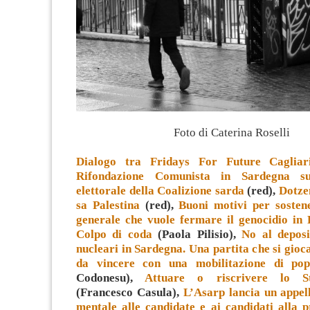
Foto di Caterina Roselli
Dialogo tra Fridays For Future Cagliar
Rifondazione Comunista in Sardegna s
elettorale della Coalizione sarda
(red),
Dotze
sa Palestina
(red),
Buoni motivi per sosten
generale che vuole fermare il genocidio in 
Colpo di coda
(Paola Pilisio),
No al deposi
nucleari in Sardegna. Una partita che si gioca
da vincere con una mobilitazione di pop
Codonesu),
Attuare o riscrivere lo S
(Francesco Casula),
L’Asarp lancia un appell
mentale alle candidate e ai candidati alla p