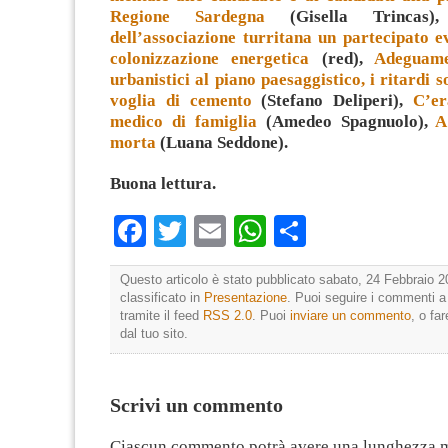
Regione Sardegna
(Gisella Trincas
dell’associazione turritana un partecipato e
colonizzazione energetica
(red),
Adeguame
urbanistici al piano paesaggistico, i ritardi s
voglia di cemento
(Stefano Deliperi),
C’er
medico di famiglia
(Amedeo Spagnuolo),
A
morta
(Luana Seddone).
Buona lettura.
Facebook
Twitter
Email
WhatsApp
Condividi
Questo articolo è stato pubblicato sabato, 24 Febbraio 2
classificato in
Presentazione
. Puoi seguire i commenti a
tramite il feed
RSS 2.0
. Puoi
inviare un commento
, o fa
dal tuo sito.
Scrivi un commento
Ciascun commento potrà avere una lunghezza 