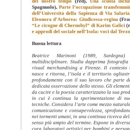
del nostro tempo
(red),
Una scuola inclu
Spagnuolo),
Parte l’occupazione transfemmin
dell’Università della Sapienza di Via Salar
Eleonora d’Arborea: Giudicessa-regina
(Fran
“Le cicogne di Chernobyl” di Karim Galici
(r
e approdi del sociale nell’Isola: voci dal Terz
Buona lettura
Beatrice Marinoni (1989, Sardegna) 
multidisciplinare. Studia dapprima fotografia
visual merchandising a Firenze. Il contesto 
nasce e ritorna, l’isola e il territorio ogliast
profondamente con il suo lavoro che parte d
dedicata osservazione dello stesso. Gli elementi 
da cucire e la poesia caratterizzano la sua prod
in cui è continua la sperimentazione di nu
tecniche. Considera l’arte come mezzo naturale
comunicazione e consapevolezza, sprofondan
nei tormenti umani, in una continua ricerca dell
senso più ampio del termine. Espone in diverse 
cura laboratori artistici per bambini e person