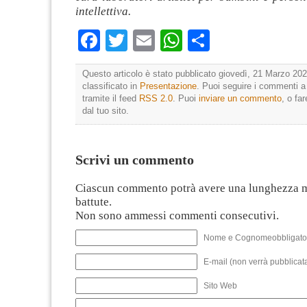
intellettiva.
Facebook
Twitter
Email
WhatsApp
Condividi
Questo articolo è stato pubblicato giovedì, 21 Marzo 202
classificato in
Presentazione
. Puoi seguire i commenti a
tramite il feed
RSS 2.0
. Puoi
inviare un commento
, o fa
dal tuo sito.
Scrivi un commento
Ciascun commento potrà avere una lunghezza 
battute.
Non sono ammessi commenti consecutivi.
Nome e Cognomeobbligato
E-mail (non verrà pubblicata
Sito Web