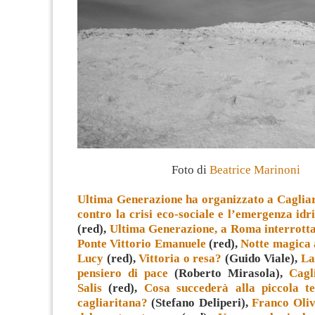
Foto di
Beatrice Marinoni
Ultima Generazione ha organizzato a Caglia
contro la crisi eco-sociale e l’emergenza idr
(red),
Ultima Generazione, a Roma interrott
Ponte Vittorio Emanuele
(red),
Notte magica 
Lucy
(red),
Vittoria o resa?
(Guido Viale),
La
pensiero di pace
(Roberto Mirasola),
Cagl
Salis
(red),
Cosa succederà alla piccola te
cagliaritana?
(Stefano Deliperi),
Franco Oliv