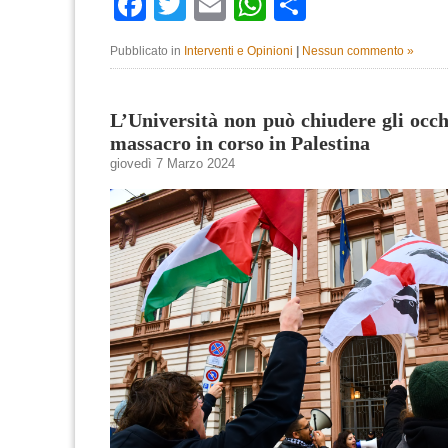
Facebook
Twitter
Email
WhatsApp
Condividi
Pubblicato in
Interventi e Opinioni
|
Nessun commento »
L’Università non può chiudere gli occhi
massacro in corso in Palestina
giovedì 7 Marzo 2024