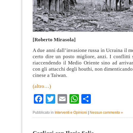
[Roberto Mirasola]
A due anni dall’invasione russa in Ucraina il 
certo dire un posto migliore, anzi. I conflitti
riaccendendo il Medio Oriente sino ad arriva
con gli attacchi degli houthi, non dimenticando
cinese a Taiwan.
(altro…)
Facebook
Twitter
Email
WhatsApp
Condividi
Pubblicato in
Interventi e Opinioni
|
Nessun commento »
Cagliari con Ilaria Salis