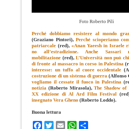
Foto Roberto Pili
Perché dobbiamo resistere al mondo gran
(Graziano Pintori),
Perché scioperiamo cont
patriarcale
(red),
«Anan Yaeesh in Israele ri
no all’estradizione. Anche Sassari r
mobilitazione
(red),
L’Università non può chi
di fronte al massacro in corso in Palestina
(r
interesse: un tuffo al cuore occidentale
(A
costruzione di un sistema di guerra
(Alfonso 
vogliamo il cessate il fuoco in Palestina
(r
notizia
(Roberto Mirasola),
The Shadow of B
XX edizione di Al Ard Film Festival
(red
insegnato Vera Gheno
(Roberto Loddo).
Buona lettura
Facebook
Twitter
Email
WhatsApp
Condividi