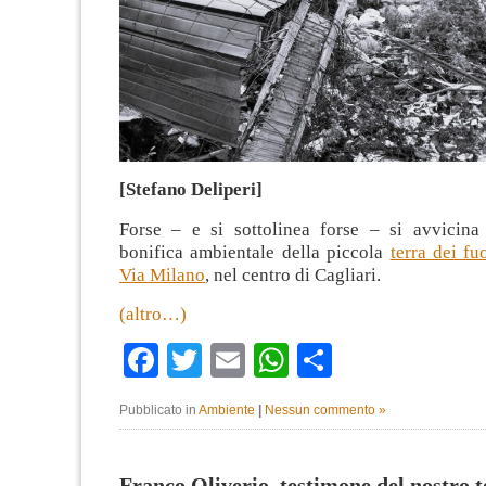
[Stefano Deliperi]
Forse – e si sottolinea forse – si avvicina 
bonifica ambientale della piccola
terra dei fu
Via Milano
, nel centro di Cagliari.
(altro…)
Facebook
Twitter
Email
WhatsApp
Condividi
Pubblicato in
Ambiente
|
Nessun commento »
Franco Oliverio, testimone del nostro 