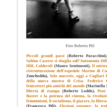
Foto Roberto Pili
Piccoli grandi passi
(Roberto Paracchini
Sabino Cassese si sbaglia sull’Autonomia Diff
DDL Calderoli
(Mauro Sentimenti),
Il miste
ristrutturazione dell’ospedale Marino di Ca
Zuncheddu),
Solo macerie, oggi a Cagliari 
della nuova mostra di Crisa- Federico 
fenicotteri più antichi del mondo
(Marinella 
libertà di stampa
(Roberto Loddo),
Poor
Baxter e la potenza del cinema, la rivoluzio
femminismi, il socialismo, il piacere, la libera
(Francesca Pili),
Elezioni europee: la tru