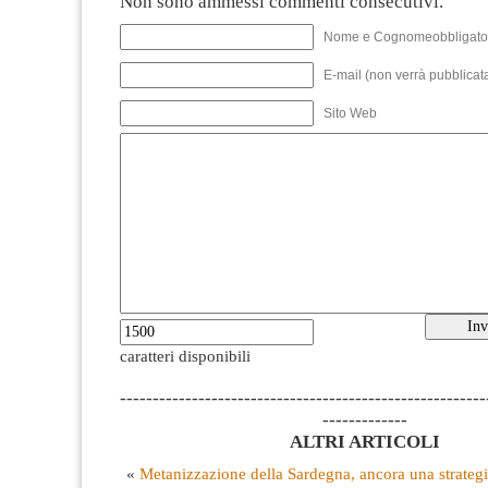
Non sono ammessi commenti consecutivi.
Nome e Cognomeobbligato
E-mail (non verrà pubblicata
Sito Web
caratteri disponibili
--------------------------------------------------------
-------------
ALTRI ARTICOLI
«
Metanizzazione della Sardegna, ancora una strategi