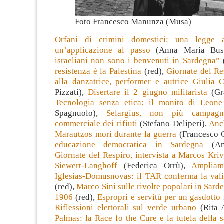
Foto Francesco Manunza (Musa)
Orfani di crimini domestici: una legge al
un’applicazione al passo
(Anna Maria Bus
israeliani non sono i benvenuti in Sardegna”
resistenza è la Palestina
(red),
Giornate del Res
alla danzatrice, performer e autrice Giulia 
Pizzati),
Disertare il 2 giugno militarista
(Gra
Tecnologia senza etica: il monito di Leon
Spagnuolo),
Selargius, non più campag
commerciale dei rifiuti
(Stefano Deliperi),
Anch
Marautzos morì durante la guerra
(Francesco 
educazione democratica in Sardegna
(And
Giornate del Respiro, intervista a Marcos Kri
Siewert-Langhoff
(Federica Orrù),
Amplia
Iglesias-Domusnovas: il TAR conferma la valid
(red),
Marco Sini sulle rivolte popolari in Sar
1906
(red),
Espropri e servitù per un gasdotto
Riflessioni elettorali sul verde urbano
(Rita 
Palmas: la Race fo the Cure e la tutela della 