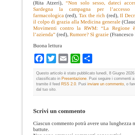
(Rita Atzeri),
“Non solo sesso, dateci acce
Sardegna la campagna per l’accesso r
farmacologica
(red),
Tax the rich
(red),
Il Decr
il colpo di grazia alla Medicina generale
(Claud
Movimenti contro la RWM: “La Regione è 
l’azienda”
(red),
Rumore? Sì grazie
(Francesco 
Buona lettura
Facebook
Twitter
Email
WhatsApp
Condividi
Questo articolo è stato pubblicato lunedì, 8 Giugno 2026 
classificato in
Presentazione
. Puoi seguire i commenti a
tramite il feed
RSS 2.0
. Puoi
inviare un commento
, o fa
dal tuo sito.
Scrivi un commento
Ciascun commento potrà avere una lunghezza 
battute.