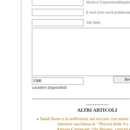
Nome e Cognomeobbligato
E-mail (non verrà pubblicata
Sito Web
caratteri disponibili
--------------------------------------------------------
-------------
ALTRI ARTICOLI
«
Sarah Kane e la sofferenza nel toccare con mano 
interiore racchiusa in ‘’Psicosi delle 4 e
Alessio Carnevale: “Su Beranu, custodi d