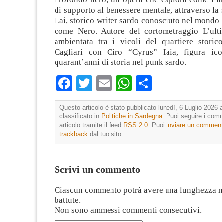
di supporto al benessere mentale, attraverso la 
Lai, storico writer sardo conosciuto nel mondo 
come Nero. Autore del cortometraggio L’ult
ambientata tra i vicoli del quartiere storic
Cagliari con Ciro “Cyrus” Iaia, figura ico
quarant’anni di storia nel punk sardo.
Facebook
Twitter
Email
WhatsApp
Condividi
Questo articolo è stato pubblicato lunedì, 6 Luglio 2026 a
classificato in
Politiche in Sardegna
. Puoi seguire i com
articolo tramite il feed
RSS 2.0
. Puoi
inviare un commen
trackback
dal tuo sito.
Scrivi un commento
Ciascun commento potrà avere una lunghezza 
battute.
Non sono ammessi commenti consecutivi.