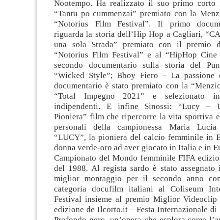
Nootempo. Ha realizzato il suo primo corto 
“Tantu po cummenzai” premiato con la Menzi
“Notorius Film Festival”. Il primo docum
riguarda la storia dell’Hip Hop a Cagliari, “
una sola Strada” premiato con il premio d
“Notorius Film Festival” e al “HipHop Cine 
secondo documentario sulla storia del Pu
“Wicked Style”; Bboy Fiero – La passione è
documentario è stato premiato con la “Menzi
“Total Impegno 2021” e selezionato in
indipendenti. E infine Sinossi: “Lucy –
Pioniera” film che ripercorre la vita sportiva e
personali della campionessa Maria Lucia
“LUCY”, la pioniera del calcio femminile in B
donna verde-oro ad aver giocato in Italia e in E
Campionato del Mondo femminile FIFA edizio
del 1988. Al regista sardo è stato assegnato 
miglior montaggio per il secondo anno cons
categoria docufilm italiani al Coliseum Int
Festival insieme al premio Miglior Videoclip 
edizione de Ilcorto.it – Festa Internazionale di
Profondo nero, un’opera che esplora come l’ar