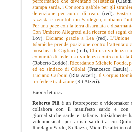
performance che diventano resistenza
(Claudi
stampa sarda, i Cpr sono gabbie per gli stranier
detenzione per autori di reato
(red),
Basta 
razzista e xenofoba in Sardegna, isoliamo l’in
Per una pace con la terra disarmata e disarmant
Con Umberto Allegretti alla ricerca dei segni d
Loy),
Diciamo grazie a Lea
(red),
L’Unione 
Islamiche prende posizione contro l’attentato c
moschea di Cagliari
(red),
Chi usa violenza co
comunità di fede, usa violenza contro tutta la C
(Roberto Loddo),
Ricordando Michele Podda, pr
ed ex sindaco di Ollolai
(Francesco Casula),
Luciano Carboni
(Rita Atzeri),
Il Corpus Domin
tra fede e tradizione
(Rit Atzeri).
Buona lettura.
Roberto Pili
è un fotoreporter e videomaker c
collabora con il manifesto sardo e con d
giornalistiche sarde e italiane. Inizialmente h
videomusicali per artisti sardi tra cui Quil
Randagiu Sardu, Sa Razza, Micio P e altri in co