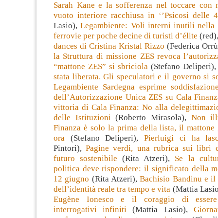
Sarah Kane e la sofferenza nel toccare con 
vuoto interiore racchiusa in ‘’Psicosi delle 
Lasio),
Legambiente: Voli interni inutili nell
ferrovie per poche decine di turisti d’élite
(red)
dances di Cristina Kristal Rizzo
(Federica Orrù
la Struttura di missione ZES revoca l’autorizz
“mattone ZES” si sbriciola
(Stefano Deliperi)
stata liberata. Gli speculatori e il governo si s
Legambiente Sardegna esprime soddisfazione
dell’Autorizzazione Unica ZES su Cala Finanz
vittoria di Cala Finanza: No alla delegittimazio
delle Istituzioni
(Roberto Mirasola),
Non il
Finanza è solo la prima della lista, il matton
ora
(Stefano Deliperi),
Pierluigi ci ha lasc
Pintori),
Pagine verdi, una rubrica sui libri 
futuro sostenibile
(Rita Atzeri),
Se la cultu
politica deve rispondere: il significato della m
12 giugno
(Rita Atzeri),
Bachisio Bandinu e il
dell’identità reale tra tempo e vita
(Mattia Lasi
Eugène Ionesco e il coraggio di essere 
interrogativi infiniti
(Mattia Lasio),
Giorna