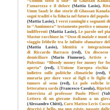
“Uomini sotto il sole” di Ghassan Kanafa
l’amarezza e il dolore
(Mattia Lasio),
Rit
Umm Saad: le due storie di Ghassan Kanafan
sogni traditi e la fiducia nel futuro del popolo
(Mattia Lasio),
I versi raminghi e sognanti d
in ‘’Anninnora’’ testamento poetico e umano 
indifferenti
(Mattia Lasio),
Le parole nel pi
Mastur racchiuse in ‘’Osso di maiale e mani d
viaggio febbrile tra le infinite sfumature d
(Mattia Lasio),
Identità e integrazio
di Riccardo Barracu
(red),
Un discorso 
domiciliare
(Mario Fiumene),
Artiste e 
Palestina: “Bloody money for money for foo
aperta”
(red),
L’Unione Europea rischia
indietro sulle politiche climatiche
(red),
muraria per dare voce ai figli e le figlie 
tumore al seno
(red),
Le pale eoliche i
letteratura sarda
(Francesco Casula),
Riprist
Intervista al professor Paolo Pileri
(Valt
Lettera di un giovane italiano a un giova
(Alessandro Chitti),
Caro Matteo Lecis Cocco 
descrivi è bello, ma non esiste, passate dalle