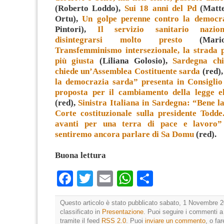
(Roberto Loddo),
Sui 18 anni del Pd
(Matte
Ortu),
Un golpe perenne contro la democr
Pintori),
Il servizio sanitario nazio
disintegrarsi molto presto
(Mario
Transfemminismo intersezionale, la strada 
più giusta
(Liliana Golosio),
Sardegna ch
chiede un’Assemblea Costituente sarda
(red)
la democrazia sarda” presenta in Consiglio
proposta per il cambiamento della legge el
(red),
Sinistra Italiana in Sardegna: “Bene la
Corte costituzionale sulla presidente Todd
avanti per una terra di pace e lavoro”
sentiremo ancora parlare di Sa Domu
(red).
Buona lettura
Facebook
Twitter
Email
WhatsApp
Condividi
Questo articolo è stato pubblicato sabato, 1 Novembre 2
classificato in
Presentazione
. Puoi seguire i commenti a
tramite il feed
RSS 2.0
. Puoi
inviare un commento
, o fa