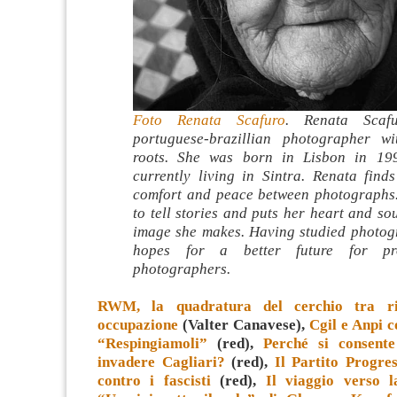
Foto Renata Scafuro
. Renata Scaf
portuguese-brazillian photographer wi
roots. She was born in Lisbon in 19
currently living in Sintra. Renata find
comfort and peace between photographs.
to tell stories and puts her heart and so
image she makes. Having studied photog
hopes for a better future for pro
photographers.
RWM, la quadratura del cerchio tra ri
occupazione
(Valter Canavese),
Cgil e Anpi co
“Respingiamoli”
(red),
Perché si consente
invadere Cagliari?
(red),
Il Partito Progres
contro i fascisti
(red),
Il viaggio verso l